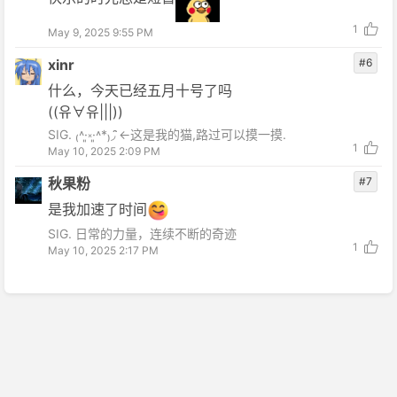
1
May 9, 2025 9:55 PM
xinr
#6
什么，今天已经五月十号了吗
((유∀유|||))
SIG. ₍˄·͈༝·͈˄*₎◞ ̑̑←这是我的猫,路过可以摸一摸.
1
May 10, 2025 2:09 PM
秋果粉
#7
是我加速了时间
SIG. 日常的力量，连续不断的奇迹
1
May 10, 2025 2:17 PM