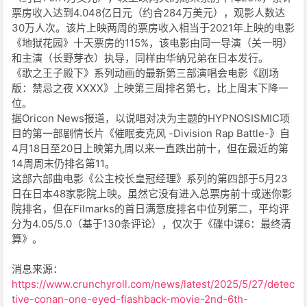
票房收入达到4.048亿日元（约合284万美元），观影人数达
30万人次。该片上映两周的票房收入相当于2021年上映的电影
《地狱花园》十天票房的115%，该电影由同一导演（关一明）
和主演（长野芽衣）执导，同样由华纳兄弟在日本发行。
《歌之王子殿下》系列动画的最新第三部演唱会电影《剧场
版：禁忌之夜 XXXX》上映第三周排名第七，比上周末下降一
位。
据Oricon News报道，以说唱对决为主题的HYPNOSISMIC项
目的第一部剧情长片《催眠麦克风 -Division Rap Battle-》自
4月18日至20日上映第九周以来一直跌出前十，但在最近的第
14周周末仍排名第11。
这部六部曲电影《公主校长皇冠经理》系列的第四部于5月23
日在日本48家影院上映。虽然它没有进入总票房前十或迷你影
院排名，但在Filmarks的首日满意度排名中位列第二，平均评
分为4.05/5.0（基于130条评论），仅次于《碟中谍6：最终清
算》。
消息来源：
https://www.crunchyroll.com/news/latest/2025/5/27/detec
tive-conan-one-eyed-flashback-movie-2nd-6th-