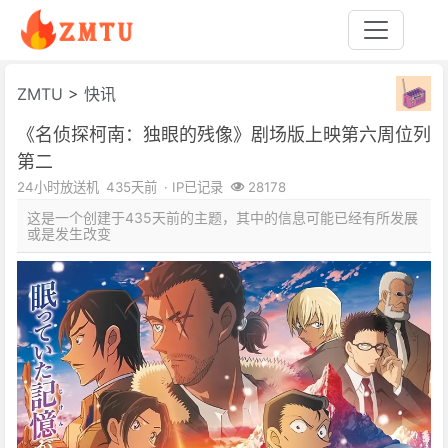
ZMTU
>
快讯
《名侦探柯南：独眼的残像》剧场版上映第六周位列
第二
24小时放送机
435天前
· IP已记录
28178
这是一个创建于435天前的主题，其中的信息可能已经有所发展
或是发生改变