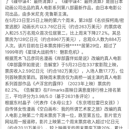
了《碟中谍4：最终清算》。《碟中谍4：最终清算》是由日本
动画公司出品的真人电影系列第八部最新作品，由日本电影公
司出品，由多米尼克·克鲁斯主演。
在5月23日至25日上映的第六个周末，第28部《名侦探柯南/密
室逃脱》动画长片以3.76亿日元（约合263万美元）的票房收
入和25.5万名观众首次位居第二，比上周末下降27.2%。其总
票房为128亿日元（约合8967万美元），总观众人数为884万
人次。该片目前在日本票房排行榜*****居第29位，超过了
1999年的《星球大战前传1：魅影危机》。
根据荒木飞吕彦同名漫画《岸部露伴如是说》改编的真人电影
《岸部露伴如是说：告解室》于5月23日在337家影院上映，
票房收入2.59亿日元（约合182万美元），入场人数17.7万，位
列首映票房第四。首映周末票房仅为高桥一诚主演的真人电影
系列首部作品《卢浮宫的露伴》（2023年上映）票房的
82.2%。《告解室》在Filmarks首映日满意度排行榜上排名第
三，平均评分为3.98/5.0（基于2631条评论）。
根据东村晶子（代表作《水母公主》《东京塔拉雷巴女孩》）
自传体女性漫画《空白画布：我的所谓艺术家之旅》改编的真
人电影上映第二个周末票房下滑一位，跌至第五位。影片官方
网站周一报道称，影片上映第二个周末票房收入超过1亿日元
（约合70.11万美元），较上映两天的周末票房下降20%，累计