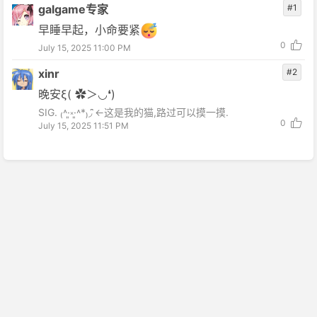
galgame专家
#1
早睡早起，小命要紧
0
July 15, 2025 11:00 PM
xinr
#2
晚安ξ( ✿＞◡❛)
SIG. ₍˄·͈༝·͈˄*₎◞ ̑̑←这是我的猫,路过可以摸一摸.
0
July 15, 2025 11:51 PM