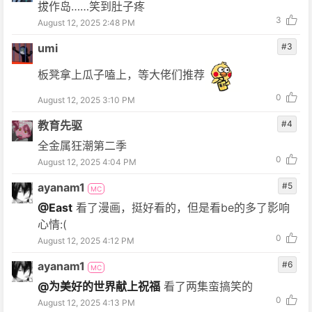
拔作岛……笑到肚子疼
3
August 12, 2025 2:48 PM
umi
#3
板凳拿上瓜子嗑上，等大佬们推荐
0
August 12, 2025 3:10 PM
教育先驱
#4
全金属狂潮第二季
0
August 12, 2025 4:04 PM
ayanam1
#5
MC
@East
看了漫画，挺好看的，但是看be的多了影响
心情:(
0
August 12, 2025 4:12 PM
ayanam1
#6
MC
@为美好的世界献上祝福
看了两集蛮搞笑的
0
August 12, 2025 4:13 PM