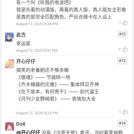
有一个叫《听我的电波吧》
我是先看的动漫版，再看的真人版，真人版女主形象
是真的是完全匹配角色，严丝合缝卡在人设上
1
August 12, 2025 6:38 PM
此方
#12
幸运星
0
August 12, 2025 6:51 PM
开心仔仔
#13
搞笑的老番剧还不够多嘛
《银魂》—— 节操碎一地
《齐木楠雄的灾难》—— 集体拜见齐神
《在下坂本，有何贵干》—— 初代逼王
《月刊少女野崎君》 —— 表情包大全
1
August 12, 2025 9:24 PM
Doll
#14
@开心仔仔
没有《冷面天使》差评，当时看笑抽筋