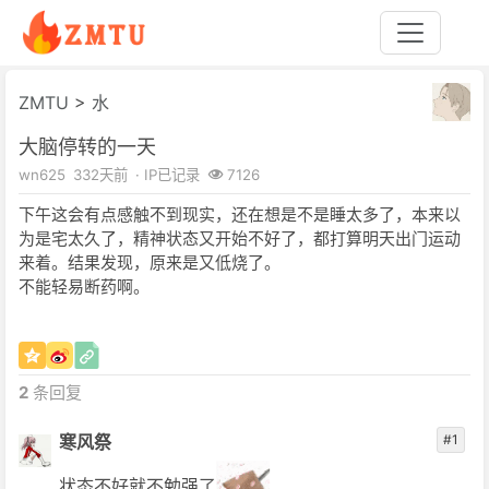
ZMTU
>
水
大脑停转的一天
wn625
332天前
· IP已记录
7126
下午这会有点感触不到现实，还在想是不是睡太多了，本来以
为是宅太久了，精神状态又开始不好了，都打算明天出门运动
来着。结果发现，原来是又低烧了。
不能轻易断药啊。
2
条回复
寒风祭
#1
状态不好就不勉强了