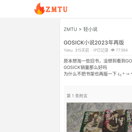
ZMTU
>
轻小说
GOSICK小说2023年再版
Yaku
315天前
· IP已记录
77394
原本想淘一些旧书，没想到看到GOS
GOSICK销量那么好吗
为什么不把书架也再版一下 ૮₍ ˃ ⤙ ˂ 
第 1 条附言