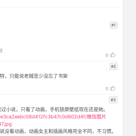
#1
动
0
#2
特，只能说老贼至少没忘了书架
0
#3
读过小说，只看了动画，手机锁屏壁纸现在还是她。
27/fee3ca2eebc08d412fc3b47c0d802d4f/微信图片
7.jpg
说没看动画，动画女主和插画风格完全不同，不习惯。