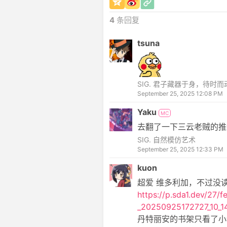
4
条回复
tsuna
SIG. 君子藏器于身，待时而
September 25, 2025 12:08 PM
Yaku
MC
去翻了一下三云老贼的推
SIG. 自然模仿艺术
September 25, 2025 12:33 PM
kuon
超爱 维多利加，不过没
https://p.sda1.dev/
_20250925172727_10_14
丹特丽安的书架只看了小