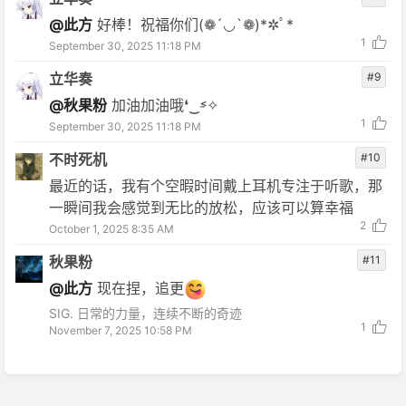
@此方
好棒！祝福你们(❁´◡`❁)*✲ﾟ*
1
September 30, 2025 11:18 PM
立华奏
#9
@秋果粉
加油加油哦❛‿˂̵✧
1
September 30, 2025 11:18 PM
不时死机
#10
最近的话，我有个空暇时间戴上耳机专注于听歌，那
一瞬间我会感觉到无比的放松，应该可以算幸福
2
October 1, 2025 8:35 AM
秋果粉
#11
@此方
现在捏，追更
SIG. 日常的力量，连续不断的奇迹
1
November 7, 2025 10:58 PM