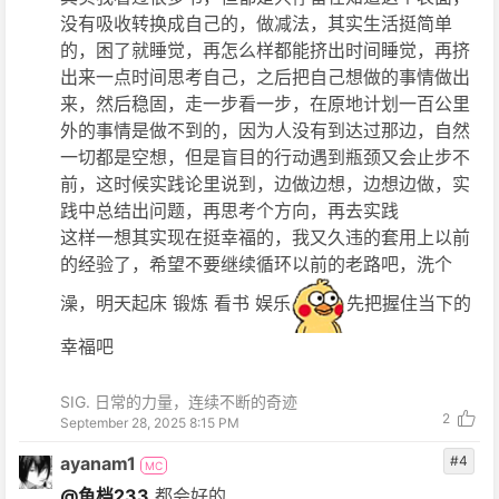
没有吸收转换成自己的，做减法，其实生活挺简单
的，困了就睡觉，再怎么样都能挤出时间睡觉，再挤
出来一点时间思考自己，之后把自己想做的事情做出
来，然后稳固，走一步看一步，在原地计划一百公里
外的事情是做不到的，因为人没有到达过那边，自然
一切都是空想，但是盲目的行动遇到瓶颈又会止步不
前，这时候实践论里说到，边做边想，边想边做，实
践中总结出问题，再思考个方向，再去实践
这样一想其实现在挺幸福的，我又久违的套用上以前
的经验了，希望不要继续循环以前的老路吧，洗个
澡，明天起床 锻炼 看书 娱乐
先把握住当下的
幸福吧
SIG. 日常的力量，连续不断的奇迹
2
September 28, 2025 8:15 PM
ayanam1
#4
MC
@鱼档233
都会好的