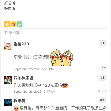
好想听
好想听
11
条回复
鱼档233
#1
幸福倒没，过得很苦
2
September 26, 2025 5:20 PM
羽川神乐坂
#2
昨天买刮刮乐中了20元算吗
3
September 28, 2025 10:47 AM
秋果粉
#3
没有捏，每天都浑浑噩噩的，工作消耗了很多生命