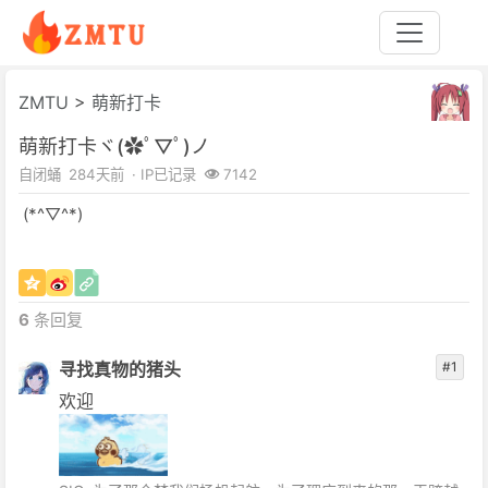
ZMTU
>
萌新打卡
萌新打卡ヾ(✿ﾟ▽ﾟ)ノ
自闭蛹
284天前
· IP已记录
7142
(*^▽^*)
6
条回复
寻找真物的猪头
#1
欢迎