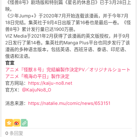
《怪兽8号》剧场版和特别篇《星名的休息日》已于3月28日上
映。
《少年Jump+》于2020年7月开始连载该漫画，并于今年7月
18日完结。集英社于9月4日出版了第16卷也是最后一卷。《怪
兽8号》累计发行量已达1900万册。
VIZ Media于2021年2月获得了该漫画的英文版授权，并于9月
2日发行了第14卷。集英社的Manga Plus平台也同步发行了该
漫画的多种语言版本，包括英语、西班牙语、泰语、印尼语、
俄语和法语。
官宣
アニメ『怪獣８号』完結編製作決定PV／オリジナルショート
アニメ「鳴海の平日」製作決定
官方网站：
https://kaiju-no8.net
官方X：
@KaijuNo8_O
消息来源：
https://natalie.mu/comic/news/653151
0
条回复