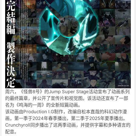
周六，《怪兽8号》的Jump Super Stage活动宣布了动画系列
的最终篇章，并公开了宣传片和视觉图。该活动还宣布了一部
名为《鸣海的一周》的全新短篇动画。
该动画由Production I.G制作，改编自松本直哉的科幻动作漫
画，第一季于2024年春季播出，第二季于2025年夏季播出。
Crunchyroll同步播出了这两季动画，并提供字幕和多种语言的
配音。