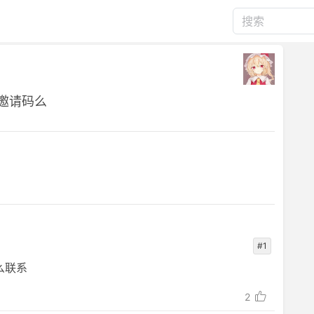
的邀请码么
#1
么联系
2