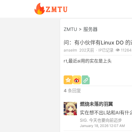
ZMTU
>
服务器
问：有小伙伴有Linux DO 
anselm
202天前
· IP已记录
11264
rt,最近ai用的实在是上头
4
条回复
燃烧未落的羽翼
实在想不出L站和AI有什
SIG. 今天也要向前迈步
January 18, 2026 12:07 AM