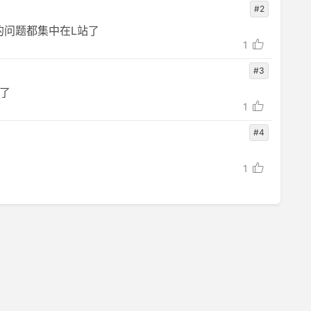
#2
的问题都集中在L站了
1
#3
了
1
#4
1