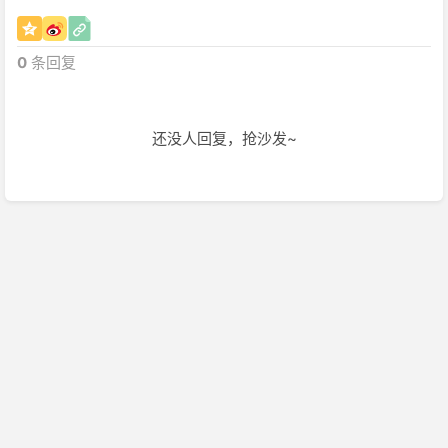
0
条回复
还没人回复，抢沙发~