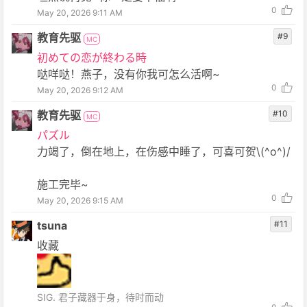
0
May 20, 2026 9:11 AM
教育先驱
#9
MC
初めての恋が終わる時
哒咩哒！燕子，没有你我可怎么活啊~
0
May 20, 2026 9:12 AM
教育先驱
#10
MC
パズル
力竭了，倒在地上，在伤感中睡了，可喜可贺\(^o^)/
施工完毕~
0
May 20, 2026 9:15 AM
tsuna
#11
收藏
SIG. 君子藏器于身，待时而动