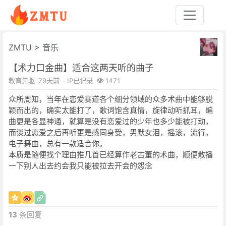
ZMTU
>
音乐
【术力口金曲】适合这两天听的曲子
教育先驱
79天前
· IP已记录
1471
众所周知，当年在恋爱赛道各个细分领域的众多术曲中能够脱
颖而出的，确实太能打了，歌词饱含真情，旋律动听抓耳，编
曲更是各显神通，就算是没有恋爱过的少年也多少能被打动，
而谈过恋爱之后再听更是感同身受，男默女泪，摇滚，流行，
电子舞曲，总有一款适合你。
本质是随便找个理由推几首已经算作老古董的术曲，顺便散播
一下别人出去约会我只能被拉去开会的怨念
13
条回复