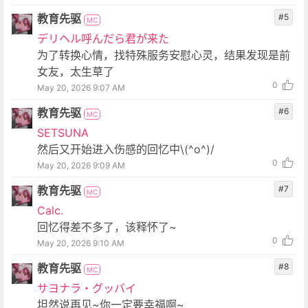
教育先驱
#5
MC
デリヘル呼んだら君が来た
为了转换心情，找特殊服务安慰心灵，结果发现是前
女友，太生草了
0
May 20, 2026 9:07 AM
教育先驱
#6
MC
SETSUNA
然后又开始进入伤感的回忆中\(^o^)/
0
May 20, 2026 9:09 AM
教育先驱
#7
MC
Calc.
回忆得差不多了，该释怀了~
0
May 20, 2026 9:10 AM
教育先驱
#8
MC
サヨナラ・グッバイ
坦然说再见~你一定要幸福啊~