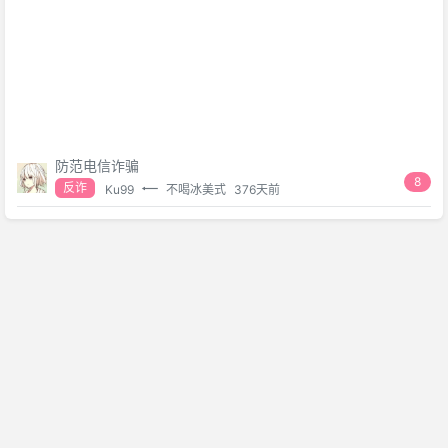
防范电信诈骗
8
反诈
Ku99
不喝冰美式
376天前