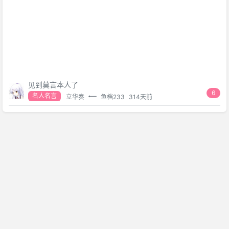
见到莫言本人了
6
名人名言
立华奏
鱼档233
314天前