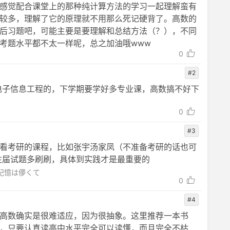
感觉配合课堂上的那种纯计算方法的学习一起理解蛮有
较多，理解了它的原理就不用那么死记硬背了。高数的
后习题吧，可能主要是要理解和总结方法（？），不同
考题水平都不太一样呢，总之加油哦www
0
#2
电子信息工程的，下学期要学好多专业课，高数搞不好下
0
#3
看考研的课程，比如张宇汤家凤（不准备考研的话也可
往届试题多刷刷，具体到实践才是最重要的
た記憶は儚くて
0
#4
高数确实是很难适应，因为很抽象。这里推荐一本书
，只要认真读高中水平完全可以读懂，而且完全不枯