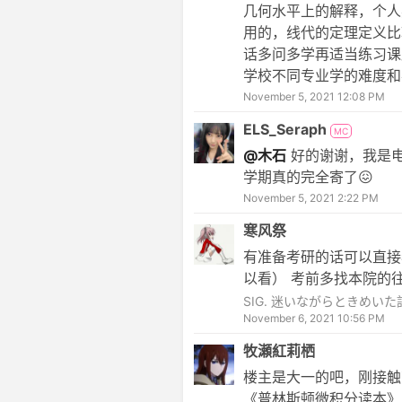
几何水平上的解释，个人
用的，线代的定理定义比
话多问多学再适当练习课
学校不同专业学的难度和
November 5, 2021 12:08 PM
ELS_Seraph
MC
@木石
好的谢谢，我是
学期真的完全寄了😖
November 5, 2021 2:22 PM
寒风祭
有准备考研的话可以直接
以看） 考前多找本院的
SIG. 迷いながらときめい
November 6, 2021 10:56 PM
牧瀬紅莉栖
楼主是大一的吧，刚接触
《普林斯顿微积分读本》