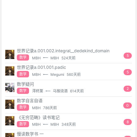
世界记录a.001.002.integral__dedekind_domain
5
数学
MBH
MBH
524天前
世界记录a.001.001.padic
5
数学
MBH
Megumi
560天前
数学疑问
2
数学
澪終葉
马猴烧酒
614天前
数学自言自语
0
数学
MBH
786天前
《无穷范畴》读书笔记
8
数学
MBH
MBH
348天前
慢读数学书 一