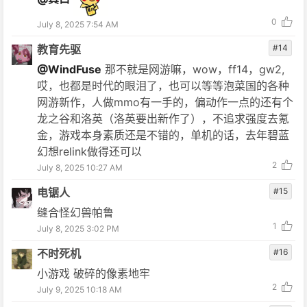
0
July 8, 2025 7:54 AM
教育先驱
#14
@WindFuse
那不就是网游嘛，wow，ff14，gw2,
哎，也都是时代的眼泪了，也可以等等泡菜国的各种
网游新作，人做mmo有一手的，偏动作一点的还有个
龙之谷和洛英（洛英要出新作了），不追求强度去氪
金，游戏本身素质还是不错的，单机的话，去年碧蓝
幻想relink做得还可以
2
July 8, 2025 10:27 AM
电锯人
#15
缝合怪幻兽帕鲁
1
July 8, 2025 3:02 PM
不时死机
#16
小游戏 破碎的像素地牢
2
July 9, 2025 10:18 AM