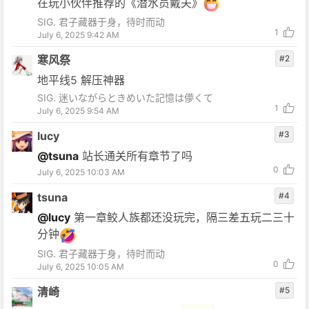
在玩小伙伴推荐的《潜水员戴夫》
SIG. 君子藏器于身，待时而动
1
July 6, 2025 9:42 AM
寒风祭
#2
地平线5 解压神器
SIG. 迷いながらときめいた記憶は儚くて
1
July 6, 2025 9:54 AM
lucy
#3
@tsuna
站长通关所有章节了吗
0
July 6, 2025 10:03 AM
tsuna
#4
@lucy
第一章鲛人族都还没玩完，隔三差五玩二三十
分钟
SIG. 君子藏器于身，待时而动
0
July 6, 2025 10:05 AM
清崎
#5