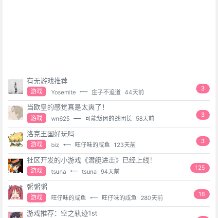
有无游戏推荐
3
游戏
Yosemite
庄子不追道
44天前
当欧皇的感觉真是太爽了！
3
游戏
wn625
可能叛团的战团长
58天前
洛克王国好玩吗
3
游戏
biz
旺仔味的咸鱼
123天前
社区开发的小游戏《潜艇进击》已经上线！
125
游戏
tsuna
tsuna
94天前
粥粥粥
18
游戏
旺仔味的咸鱼
旺仔味的咸鱼
280天前
游戏推荐：空之轨迹1st