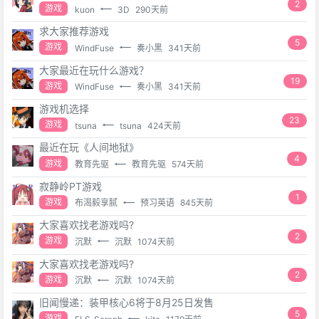
2
游戏
kuon
3D
290天前
求大家推荐游戏
5
游戏
WindFuse
奏小黑
341天前
大家最近在玩什么游戏？
19
游戏
WindFuse
奏小黑
341天前
游戏机选择
23
游戏
tsuna
tsuna
424天前
最近在玩《人间地狱》
4
游戏
教育先驱
教育先驱
574天前
寂静岭PT游戏
1
游戏
布渴毅享腻
预习英语
845天前
大家喜欢找老游戏吗?
2
游戏
沉默
沉默
1074天前
大家喜欢找老游戏吗?
2
游戏
沉默
沉默
1074天前
旧闻慢递：装甲核心6将于8月25日发售
5
游戏