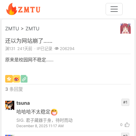
ZMTU
>
ZMTU
还以为网站崩了……
渊131
241天前
· IP已记录
206294
原来是校园网不稳定……
3
条回复
tsuna
#1
哈哈哈不太稳定
SIG. 君子藏器于身，待时而动
0
December 8, 2025 11:17 AM