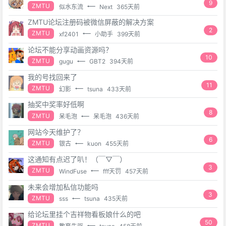
9
ZMTU
似水东流
Next
365天前
ZMTU论坛注册码被微信屏蔽的解决方案
2
ZMTU
xf2401
小助手
399天前
论坛不能分享动画资源吗？
10
ZMTU
gugu
GBT2
394天前
我的号找回来了
11
ZMTU
幻影
tsuna
433天前
抽奖中奖率好低啊
8
ZMTU
呆毛泡
呆毛泡
436天前
网站今天维护了？
6
ZMTU
银古
kuon
455天前
这通知有点迟了叭！（￣▽￣）
3
ZMTU
WindFuse
fff天罚
457天前
未来会增加私信功能吗
3
ZMTU
sss
tsuna
435天前
给论坛里挂个吉祥物看板娘什么的吧
50
ZMTU