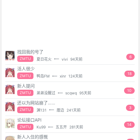
找回我的号了
6
ZMTU
夏日花火
vivi
94天前
活人很少
18
ZMTU
鸭岛FM
xinr
124天前
新人提问
10
ZMTU
弟弟没醒过
scqwq
95天前
还以为网站崩了……
3
ZMTU
渊131
厝边
241天前
论坛接口API
14
ZMTU
Ku99
五五开
281天前
新人入住的感慨